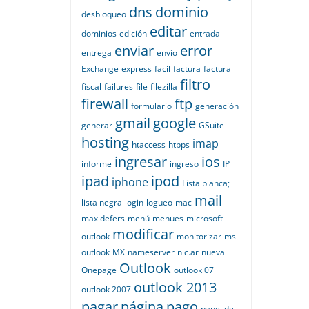
dns
dominio
desbloqueo
editar
dominios
edición
entrada
enviar
error
entrega
envío
Exchange
express
facil
factura
factura
filtro
fiscal
failures
file
filezilla
firewall
ftp
formulario
generación
gmail
google
generar
GSuite
hosting
imap
htaccess
htpps
ingresar
ios
informe
ingreso
IP
ipad
ipod
iphone
Lista blanca;
mail
lista negra
login
logueo
mac
max defers
menú
menues
microsoft
modificar
outlook
monitorizar
ms
outlook
MX
nameserver
nic.ar
nueva
Outlook
Onepage
outlook 07
outlook 2013
outlook 2007
pagar
página
pago
panel de