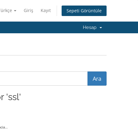
Türkçe
Giriş
Kayıt
Sepeti Görüntüle
Hesap
'ssl'
ia...