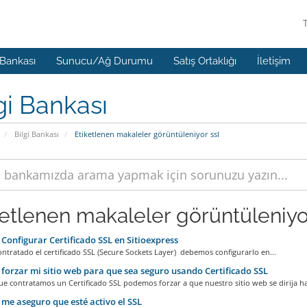
 Bankası
Sunucu/Ağ Durumu
Satış Ortaklığı
İletişim
gi Bankası
Bilgi Bankası
Etiketlenen makaleler görüntüleniyor ssl
ketlenen makaleler görüntüleniyor 
onfigurar Certificado SSL en Sitioexpress
ntratado el certificado SSL (Secure Sockets Layer) debemos configurarlo en...
orzar mi sitio web para que sea seguro usando Certificado SSL
e contratamos un Certificado SSL podemos forzar a que nuestro sitio web se dirija hac
e aseguro que esté activo el SSL