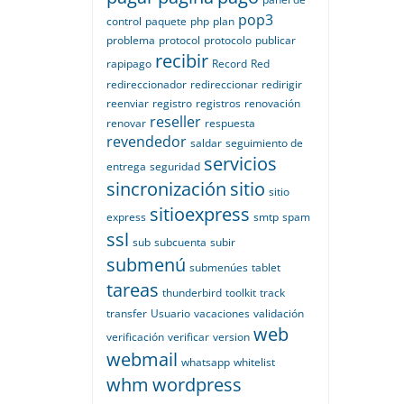
pop3
control
paquete
php
plan
problema
protocol
protocolo
publicar
recibir
rapipago
Record
Red
redireccionador
redireccionar
redirigir
reenviar
registro
registros
renovación
reseller
renovar
respuesta
revendedor
saldar
seguimiento de
servicios
entrega
seguridad
sincronización
sitio
sitio
sitioexpress
express
smtp
spam
ssl
sub
subcuenta
subir
submenú
submenúes
tablet
tareas
thunderbird
toolkit
track
transfer
Usuario
vacaciones
validación
web
verificación
verificar
version
webmail
whatsapp
whitelist
whm
wordpress