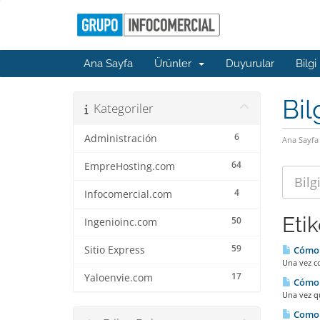
Ana Sayfa
Ürünler
Duyurular
Bilgi
Bil
Kategoriler
6
Administración
Ana Sayfa
64
EmpreHosting.com
4
Infocomercial.com
Eti
50
Ingenioinc.com
59
Sitio Express
Cómo C
Una vez co
17
Yaloenvie.com
Cómo f
Una vez qu
Como m