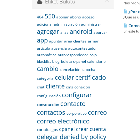
Etiket Bulutu
Nos propus
¿Por q
550
404
abonar
abono
acceso
¿Qué es un
adicional
administración
administrar
Como c
agregar
android
En este tu
alias
aparcar
app
apuntar
área clientes
armar
artículo
ausencia
autocontestador
automática
autorespondedor
baja
blacklist
blog
boleta
c-panel
calendario
cambio
cancelación
captcha
celular
certificado
categoría
cliente
chat
cms
conexión
configurar
configuración
contacto
construcción
contactos
correo
corporativo
correo electrónico
cpanel
crear
cuenta
cortafuegos
delegar
denied by policy