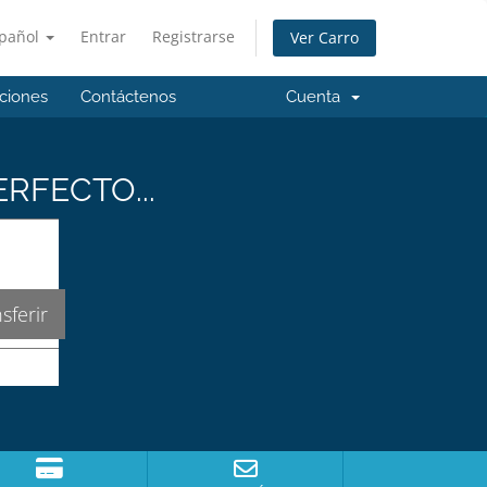
pañol
Entrar
Registrarse
Ver Carro
aciones
Contáctenos
Cuenta
RFECTO...