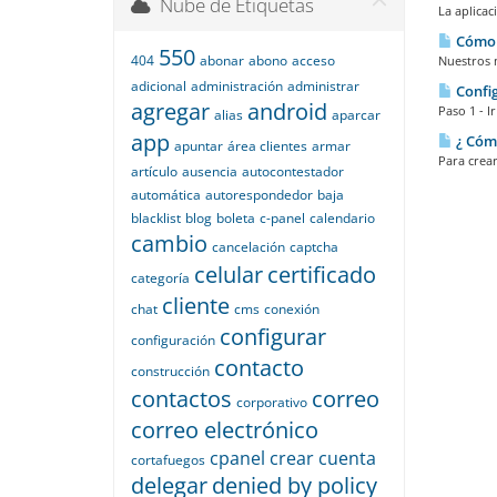
Nube de Etiquetas
La aplicac
Cómo 
550
404
abonar
abono
acceso
Nuestros n
adicional
administración
administrar
Config
agregar
android
Paso 1 - I
alias
aparcar
app
¿ Cómo
apuntar
área clientes
armar
Para crear
artículo
ausencia
autocontestador
automática
autorespondedor
baja
blacklist
blog
boleta
c-panel
calendario
cambio
cancelación
captcha
celular
certificado
categoría
cliente
chat
cms
conexión
configurar
configuración
contacto
construcción
contactos
correo
corporativo
correo electrónico
cpanel
crear
cuenta
cortafuegos
delegar
denied by policy