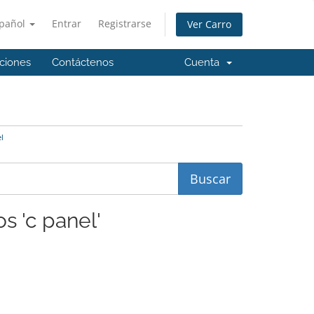
pañol
Entrar
Registrarse
Ver Carro
aciones
Contáctenos
Cuenta
l
s 'c panel'