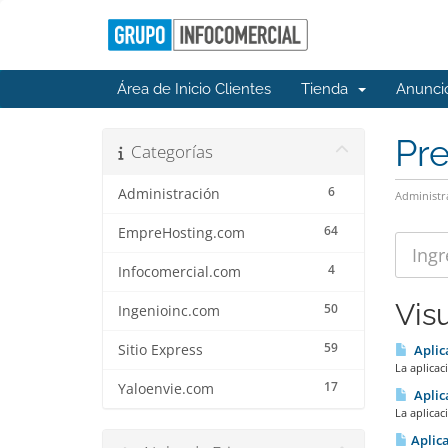
Área de Inicio Clientes
Tienda
Anunci
Pr
Categorías
6
Administración
Administr
64
EmpreHosting.com
4
Infocomercial.com
Vis
50
Ingenioinc.com
59
Sitio Express
Aplica
La aplicac
17
Yaloenvie.com
Aplica
La aplicac
Aplica