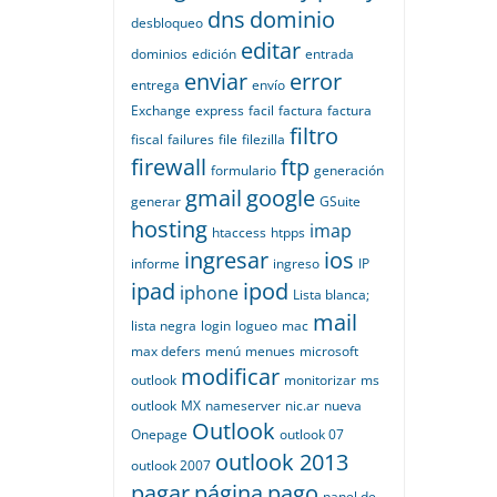
dns
dominio
desbloqueo
editar
dominios
edición
entrada
enviar
error
entrega
envío
Exchange
express
facil
factura
factura
filtro
fiscal
failures
file
filezilla
firewall
ftp
formulario
generación
gmail
google
generar
GSuite
hosting
imap
htaccess
htpps
ingresar
ios
informe
ingreso
IP
ipad
ipod
iphone
Lista blanca;
mail
lista negra
login
logueo
mac
max defers
menú
menues
microsoft
modificar
outlook
monitorizar
ms
outlook
MX
nameserver
nic.ar
nueva
Outlook
Onepage
outlook 07
outlook 2013
outlook 2007
pagar
página
pago
panel de