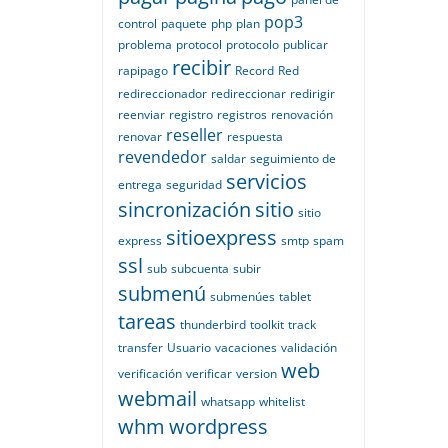
pop3
control
paquete
php
plan
problema
protocol
protocolo
publicar
recibir
rapipago
Record
Red
redireccionador
redireccionar
redirigir
reenviar
registro
registros
renovación
reseller
renovar
respuesta
revendedor
saldar
seguimiento de
servicios
entrega
seguridad
sincronización
sitio
sitio
sitioexpress
express
smtp
spam
ssl
sub
subcuenta
subir
submenú
submenúes
tablet
tareas
thunderbird
toolkit
track
transfer
Usuario
vacaciones
validación
web
verificación
verificar
version
webmail
whatsapp
whitelist
whm
wordpress