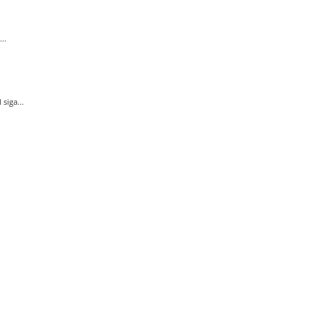
..
siga...