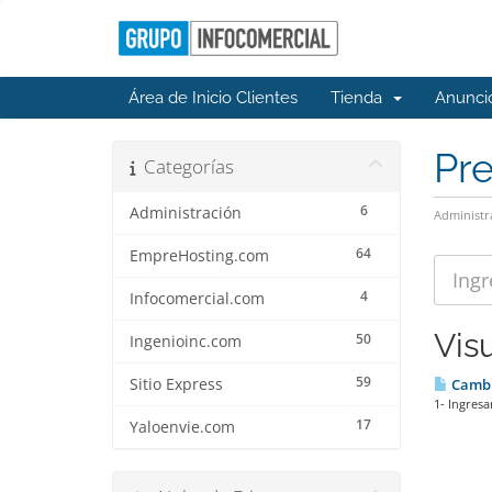
Área de Inicio Clientes
Tienda
Anunci
Pr
Categorías
6
Administración
Administr
64
EmpreHosting.com
4
Infocomercial.com
Vis
50
Ingenioinc.com
59
Sitio Express
Cambia
1- Ingresa
17
Yaloenvie.com