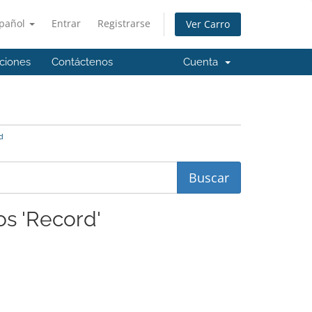
pañol
Entrar
Registrarse
Ver Carro
aciones
Contáctenos
Cuenta
d
os 'Record'