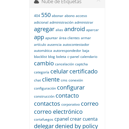
Nube de Etiquetas
550
404
abonar
abono
acceso
adicional
administración
administrar
agregar
android
alias
aparcar
app
apuntar
área clientes
armar
artículo
ausencia
autocontestador
automática
autorespondedor
baja
blacklist
blog
boleta
c-panel
calendario
cambio
cancelación
captcha
celular
certificado
categoría
cliente
chat
cms
conexión
configurar
configuración
contacto
construcción
contactos
correo
corporativo
correo electrónico
cpanel
crear
cuenta
cortafuegos
delegar
denied by policy