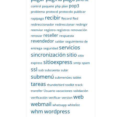
pop3
control
paquete
php
plan
problema
protocol
protocolo
publicar
recibir
rapipago
Record
Red
redireccionador
redireccionar
redirigir
reenviar
registro
registros
renovación
reseller
renovar
respuesta
revendedor
saldar
seguimiento de
servicios
entrega
seguridad
sincronización
sitio
sitio
sitioexpress
express
smtp
spam
ssl
sub
subcuenta
subir
submenú
submenúes
tablet
tareas
thunderbird
toolkit
track
transfer
Usuario
vacaciones
validación
web
verificación
verificar
version
webmail
whatsapp
whitelist
whm
wordpress