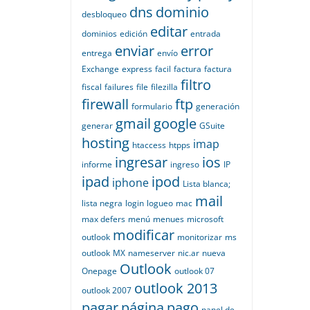
dns
dominio
desbloqueo
editar
dominios
edición
entrada
enviar
error
entrega
envío
Exchange
express
facil
factura
factura
filtro
fiscal
failures
file
filezilla
firewall
ftp
formulario
generación
gmail
google
generar
GSuite
hosting
imap
htaccess
htpps
ingresar
ios
informe
ingreso
IP
ipad
ipod
iphone
Lista blanca;
mail
lista negra
login
logueo
mac
max defers
menú
menues
microsoft
modificar
outlook
monitorizar
ms
outlook
MX
nameserver
nic.ar
nueva
Outlook
Onepage
outlook 07
outlook 2013
outlook 2007
pagar
página
pago
panel de