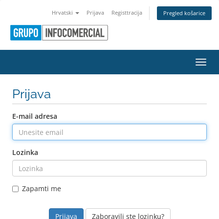
Hrvatski
Prijava
Registtracija
Pregled košarice
Preba
Prijava
E-mail adresa
Lozinka
Zapamti me
Zaboravili ste lozinku?