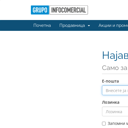
Почетна
Продавница
Акции и пром
Наја
Само за
Е-пошта
Лозинка
Запомни 