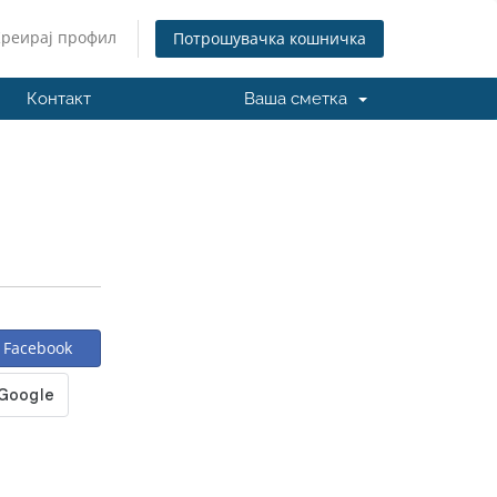
Креирај профил
Потрошувачка кошничка
Контакт
Ваша сметка
 Facebook