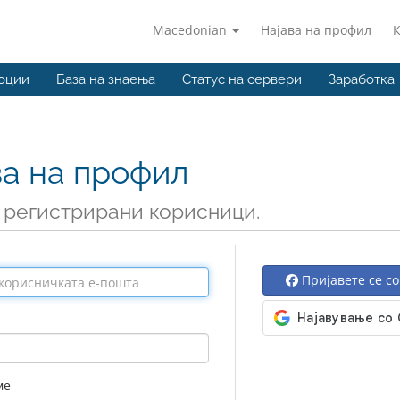
Macedonian
Најава на профил
оции
База на знаења
Статус на сервери
Заработка
ва на профил
 регистрирани корисници.
Пријавете се со
ме