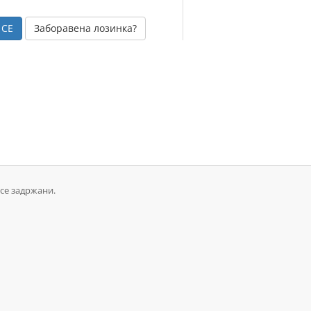
Заборавена лозинка?
 се задржани.