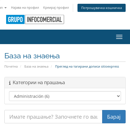
an
Најава на профил
Креирај профил
Потрошувачка кошничка
Вклу
База на знаења
Почетна
База на знаења
Преглед на тагирани дописи sitioexpress
Категории на прашања